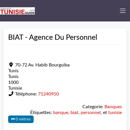
BIAT - Agence Du Personnel
70-72 Av. Habib Bourguiba
Tunis
Tunis
1000
Tunisie
Téléphone:
71240950
Categorie:
Banques
Étiquettes:
banque
,
biat
,
personnel
, et
tunisie
0 mètres