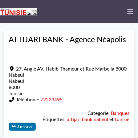
ATTIJARI BANK - Agence Néapolis
27, Angle AV. Habib Thameur et Rue Marbella 8000
Nabeul
Nabeul
8000
Tunisie
Téléphone:
72223495
Categorie:
Banques
Étiquettes:
attijari bank nabeul
et
tunisie
0 mètres